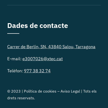
Dades de contacte
Carrer de Berlín, SN, 43840 Salou, Tarragona
E-mail:
e3007026@xtec.cat
Telèfon:
977 38 32 74
© 2023 |
Política de cookies
–
Aviso Legal
| Tots els
drets reservats.