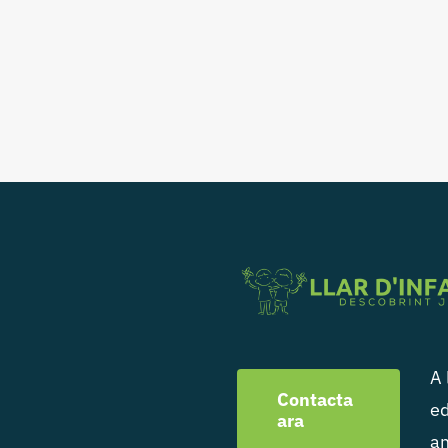
A 
Contacta
ed
ara
am