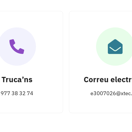
Truca’ns
Correu electr
977 38 32 74
e3007026@xtec.