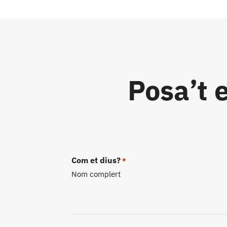
Posa’t 
Com et dius?
*
Nom complert
Nom