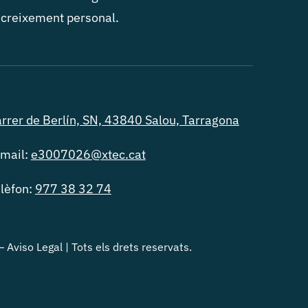
 creixement personal.
rrer de Berlín, SN, 43840 Salou, Tarragona
mail:
e3007026@xtec.cat
lèfon:
977 38 32 74
–
Aviso Legal
| Tots els drets reservats.