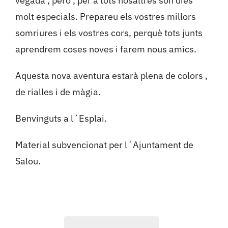
vegada , però , per a tots nosaltres són dies
molt especials. Prepareu els vostres millors
somriures i els vostres cors, perquè tots junts
aprendrem coses noves i farem nous amics.
Aquesta nova aventura estarà plena de colors ,
de rialles i de màgia.
Benvinguts a l´Esplai.
Material subvencionat per l´Ajuntament de
Salou.