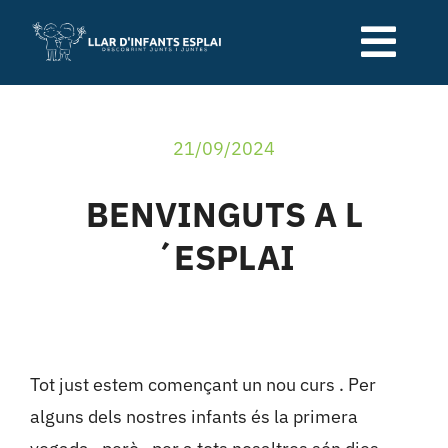
Skip
to
Togg
content
Navi
Qui som
21/09/2024
Serveis de la llar
BENVINGUTS A L
´ESPLAI
Relació família-escola
Blog
Tot just estem començant un nou curs . Per
Contacte
alguns dels nostres infants és la primera