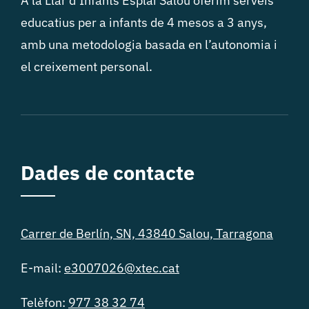
A la Llar d’Infants Esplai Salou oferim serveis
educatius per a infants de 4 mesos a 3 anys,
amb una metodologia basada en l’autonomia i
el creixement personal.
Dades de contacte
Carrer de Berlín, SN, 43840 Salou, Tarragona
E-mail:
e3007026@xtec.cat
Telèfon:
977 38 32 74