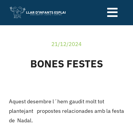
Skip
to
Togg
content
Navi
Qui som
21/12/2024
Serveis de la llar
BONES FESTES
Relació família-escola
Blog
Aquest desembre l´hem gaudit molt tot
plantejant propostes relacionades amb la festa
Contacte
de Nadal.