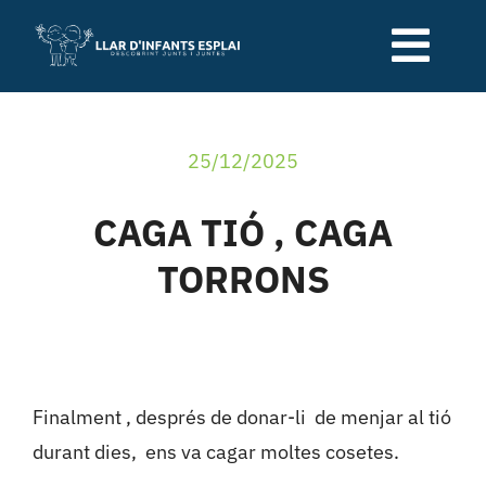
Skip
to
Togg
content
Navi
Qui som
25/12/2025
Serveis de la llar
CAGA TIÓ , CAGA
TORRONS
Relació família-escola
Blog
Finalment , després de donar-li de menjar al tió
Contacte
durant dies, ens va cagar moltes cosetes.