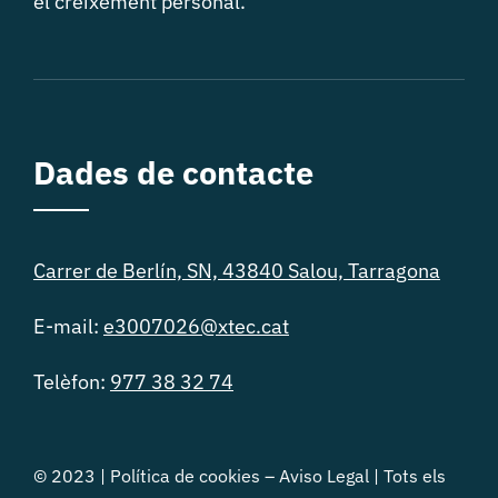
el creixement personal.
Dades de contacte
Carrer de Berlín, SN, 43840 Salou, Tarragona
E-mail:
e3007026@xtec.cat
Telèfon:
977 38 32 74
© 2023 |
Política de cookies
–
Aviso Legal
| Tots els