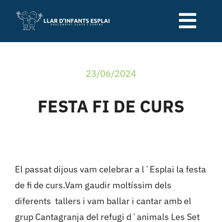
Skip
to
Togg
content
Navi
Qui som
23/06/2024
Serveis de la llar
FESTA FI DE CURS
Relació família-escola
Blog
El passat dijous vam celebrar a l´Esplai la festa
de fi de curs.Vam gaudir moltíssim dels
Contacte
diferents tallers i vam ballar i cantar amb el
grup Cantagranja del refugi d´animals Les Set