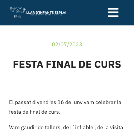
Skip
to
Togg
content
Navi
Qui som
02/07/2023
Serveis de la llar
FESTA FINAL DE CURS
Relació família-escola
Blog
El passat divendres 16 de juny vam celebrar la
festa de final de curs.
Contacte
Vam gaudir de tallers, de l´inflable , de la visita