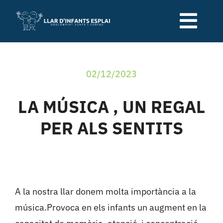
Skip
to
Togg
content
Navi
Qui som
02/12/2023
Serveis de la llar
LA MÚSICA , UN REGAL
PER ALS SENTITS
Relació família-escola
Blog
A la nostra llar donem molta importància a la
Contacte
música.Provoca en els infants un augment en la