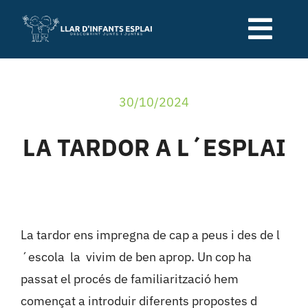
Skip
to
Togg
content
Navi
Qui som
30/10/2024
Serveis de la llar
LA TARDOR A L´ESPLAI
Relació família-escola
Blog
La tardor ens impregna de cap a peus i des de l
´escola la vivim de ben aprop. Un cop ha
Contacte
passat el procés de familiarització hem
començat a introduir diferents propostes d